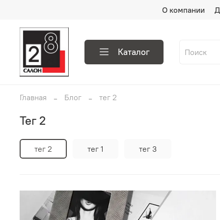
О компании
Д
Каталог
Главная
Блог
тег 2
тег 2
тег 2
тег 1
тег 3