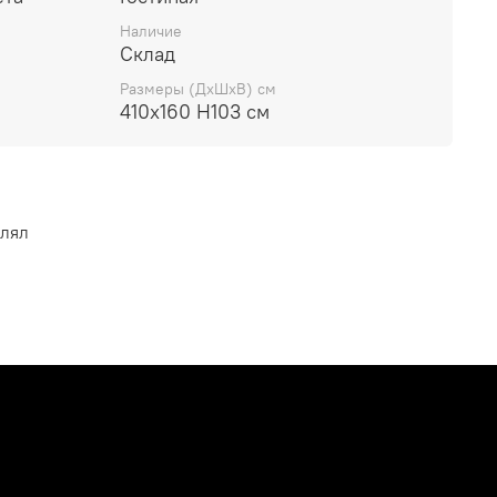
Наличие
Склад
Размеры (ДхШхВ) см
410х160 H103 см
влял