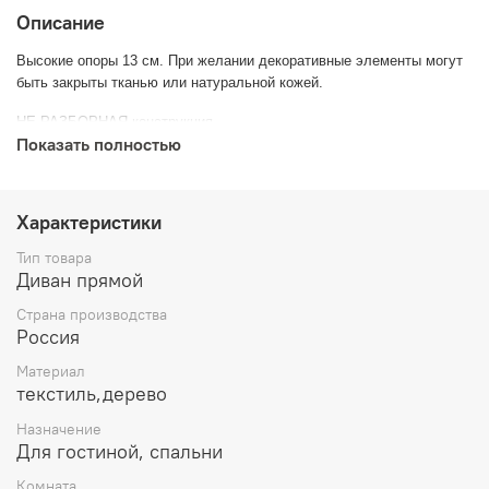
Описание
Высокие опоры 13 см. При желании декоративные элементы могут
быть закрыты тканью или натуральной кожей.
НЕ РАЗБОРНАЯ конструкция.
Показать полностью
Для облегчения вноса подушки сидения могут быть сняты.
Несколько вариантов окраса дерева.
Характеристики
Данная модель может быть
С
или
БЕЗ механизма
трансформации.
Тип товара
Механизм трансформации в диване- Пума с откидными опорами.
Диван прямой
Блок независимых пружин и слой пенополиуретана с эффектом
Страна производства
памяти Memory Foam. Внутренний чехол Fintek, позволяет
Россия
сохранять форму подушки сиденья и быстро возвращается в
исходное положение при деформации.
Материал
текстиль,дерево
Назначение
Для гостиной, спальни
Комната