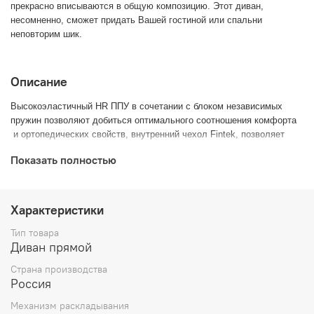
прекрасно вписываются в общую композицию. Этот диван,
несомненно, сможет придать Вашей гостиной или спальни
неповторим шик.
Описание
Высокоэластичный HR ППУ в сочетании с блоком независимых
пружин позволяют добиться оптимального соотношения комфорта
и ортопедических свойств, внутренний чехол Fintek, позволяет
сохранять форму и быстро возвращается в исходное положение
Показать полностью
при деформации
РАЗБОРНАЯ конструкция:
При необходимости могут быть отсоединены Боковины, сняты
Характеристики
подушки сидения и спальный блок.
Тип товара
Диван прямой
Страна производства
Россия
Механизм раскладывания