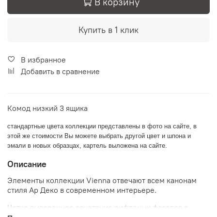
В корзину
Купить в 1 клик
В избранное
Добавить в сравнение
Комод низкий 3 ящика
стандартные цвета коллекции представлены в фото на сайте, в
этой же стоимости Вы можете выбрать другой цвет и шпона и
эмали в новых образцах, картель выложена на сайте.
Описание
Элементы коллекции Vienna отвечают всем канонам
стиля Ар Деко в современном интерьере.
Четко выверенное сочетание рифленых фасадов с
инкрустированными акцентирует внимание на дорогих