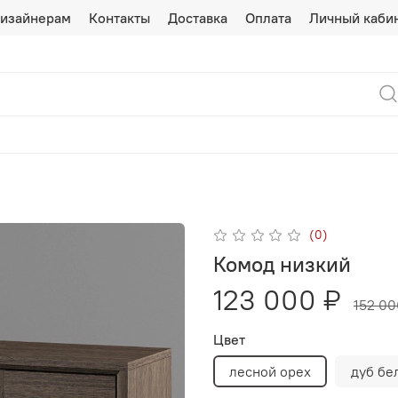
изайнерам
Контакты
Доставка
Оплата
Личный каби
(0)
Комод низкий
123 000 ₽
152 00
Цвет
лесной орех
дуб бе