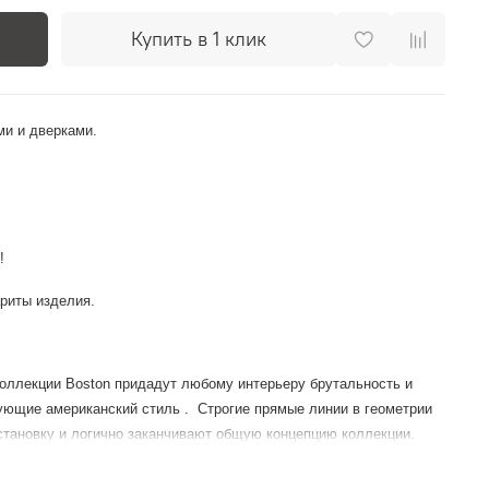
Купить в 1 клик
и и дверками.
!
риты изделия.
коллекции
Boston
придадут любому интерьеру брутальность и
зующие американский стиль . Строгие прямые линии в геометрии
тановку и логично заканчивают общую концепцию коллекции.
исключительно натуральные материалы -- все поверхности