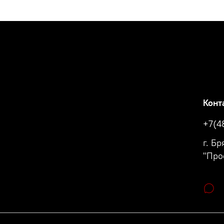
Конт
+7(4
г. Б
"Про