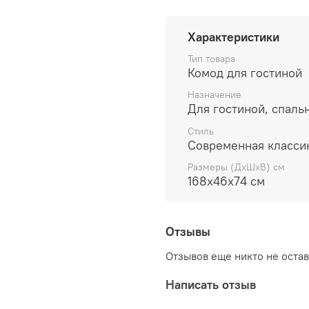
облицованы натуральным дубовым
массива дуба.
Характеристики
Тип товара
Ящики выдвигаются на плавных на
Комод для гостиной
европейского производителя такж
Назначение
Для гостиной, спаль
Краситель Лесной Орех в сочета
неповторимую структуру дуба, о
Стиль
Современная класси
Элементы коллекции позволяют со
Размеры (ДхШхВ) см
168х46х74 см
Создайте свой индивидуальный н
Отзывы
Отзывов еще никто не оста
Написать отзыв