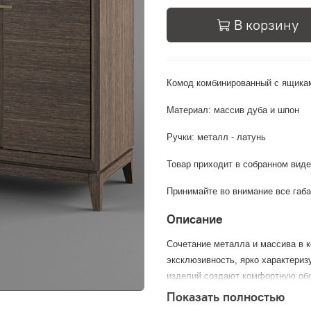
В корзину
Комод комбинированный с ящикам
Материал: массив дуба и шпон
Ручки: металл - латунь
Товар приходит в собранном виде
Принимайте во внимание все габа
Описание
Сочетание металла и массива в 
эксклюзивность, ярко характери
изделий создают комфортную обс
Показать полностью
Для изготовления использованы 