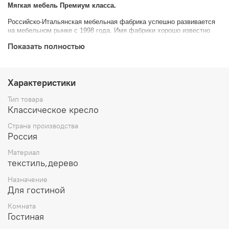
Мягкая мебель Премиум класса.
Российско-Итальянская мебельная фабрика успешно развивается
на мебельном рынке с 1998 года. Имя фабрики хорошо известно
потребителю, оно стало символом высокой профессиональной
Показать полностью
репутации и высокого качества выпускаемой продукции.
Характеристики
Тип товара
Классическое кресло
Страна производства
Россия
Материал
текстиль,дерево
Назначение
Для гостиной
Комната
Гостиная