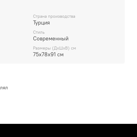
Страна производства
Турция
Стиль
Современный
Размеры (ДхШхВ) см
75х78х91 см
влял