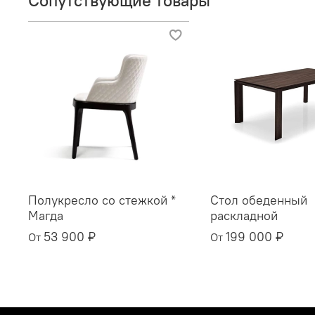
Полукресло со стежкой *
Стол обеденный
Магда
раскладной
53 900 ₽
199 000 ₽
От
От