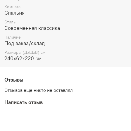
индивидуальный набор из разнообразных элементов
Комната
коллекции!
Спальня
Стиль
Современная классика
Наличие
Под заказ/склад
Размеры (ДхШхВ) см
240х62х220 см
Отзывы
Отзывов еще никто не оставлял
Написать отзыв