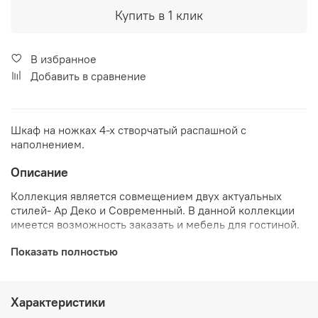
Купить в 1 клик
В избранное
Добавить в сравнение
Шкаф на ножках 4-х створчатый распашной с
наполнением.
Описание
Коллекция является совмещением двух актуальных
стилей- Ар Деко и Современный. В данной коллекции
имеется возможность заказать и мебель для гостиной.
Фасад:
МДФ, крашенный эмалью
Показать полностью
Корпус:
МДФ, крашенный эмалью
Крышка:
МДФ, крашенный эмалью
Опоры:
массив древесины (береза)
Характеристики