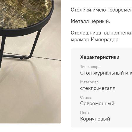
Столики имеют современ
Металл черный.
Столешница выполнена и
мрамор Имперадор.
Характеристики
Тип товара
Стол журнальный и 
Материал
стекло,металл
Стиль
Современный
Цвет
Коричневый