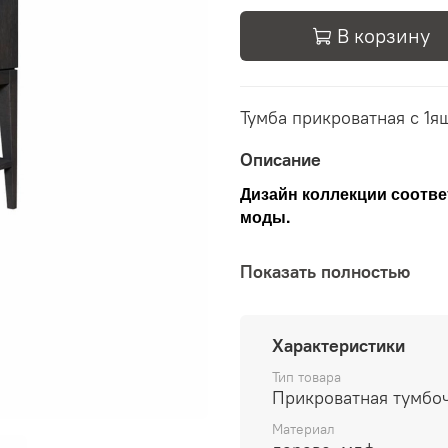
В корзину
Тумба прикроватная с 1
Описание
Дизайн коллекции соотв
моды.
Показать полностью
Все элементы выполнены 
окрашенного в цвет графи
Петли на фасадах и нап
Характеристики
Тип товара
Прикроватная тумбо
Материал