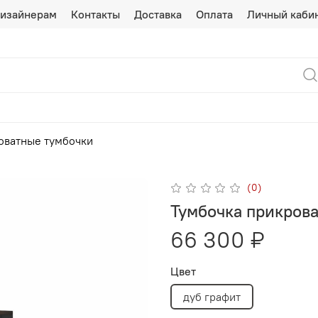
изайнерам
Контакты
Доставка
Оплата
Личный каби
оватные тумбочки
(0)
Тумбочка прикров
66 300 ₽
Цвет
дуб графит