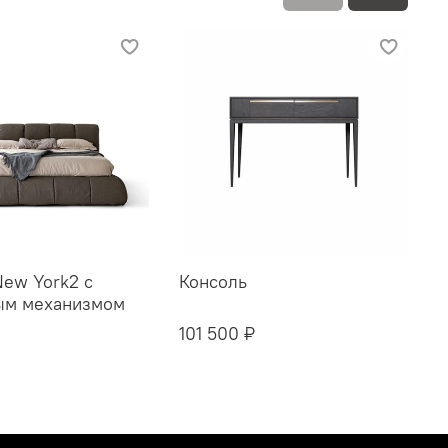
New York2 с
Консоль
К
ым механизмом
101 500 ₽
1